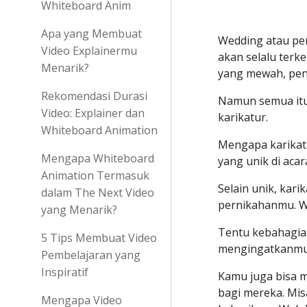
Whiteboard Anim
Apa yang Membuat
Wedding atau pe
Video Explainermu
akan selalu terk
Menarik?
yang mewah, pen
Rekomendasi Durasi
Namun semua itu 
Video: Explainer dan
karikatur. 
Whiteboard Animation
Mengapa karikatu
Mengapa Whiteboard
yang unik di acar
Animation Termasuk
Selain unik, kar
dalam The Next Video
pernikahanmu. Wa
yang Menarik?
Tentu kebahagiaa
5 Tips Membuat Video
mengingatkanmu 
Pembelajaran yang
Inspiratif
Kamu juga bisa 
bagi mereka. Mis
Mengapa Video