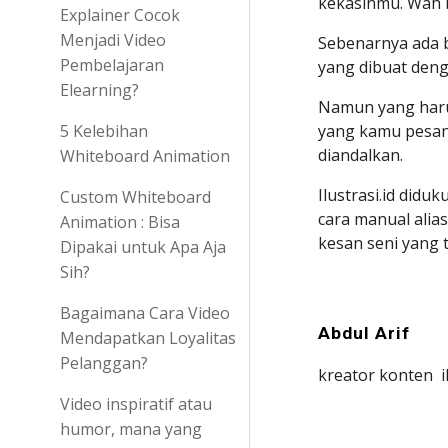
kekasihmu. Wah b
Explainer Cocok
Menjadi Video
Sebenarnya ada b
Pembelajaran
yang dibuat deng
Elearning?
Namun yang haru
5 Kelebihan
yang kamu pesan t
diandalkan.
Whiteboard Animation
Ilustrasi.id did
Custom Whiteboard
cara manual ali
Animation : Bisa
kesan seni yang 
Dipakai untuk Apa Aja
Sih?
Bagaimana Cara Video
Abdul Arif
Mendapatkan Loyalitas
Pelanggan?
kreator konten  il
Video inspiratif atau
humor, mana yang