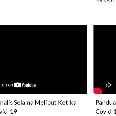
Klien: AJI 
nalis Selama Meliput Ketika 
Panduan
vid-19
Covid
-