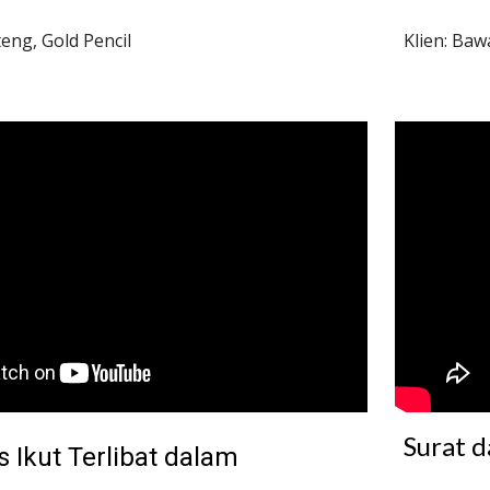
teng, Gold Pencil
Klien: Baw
Surat 
 Ikut Terlibat dalam 