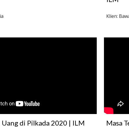
ia
Klien: Baw
k Uang di Pilkada 2020 | ILM
Masa T