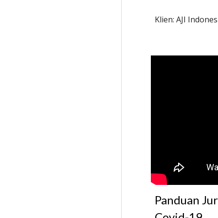
Klien: AJI Indones
Panduan Jurn
Covid
-
19