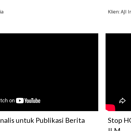
ia
Klien: AJI 
alis untuk Publikasi Berita 
Stop HO
ILM