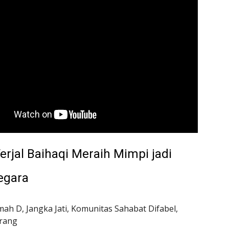
erjal Baihaqi Meraih Mimpi jadi 
egara
mah D, Jangka Jati, Komunitas Sahabat Difabel, 
rang