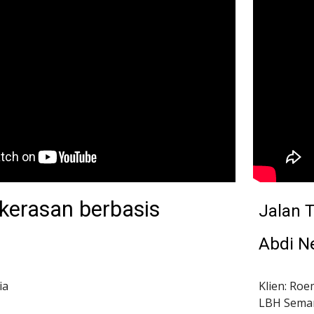
erasan berbasis 
Jalan T
Abdi N
ia
Klien: Roe
LBH Sema